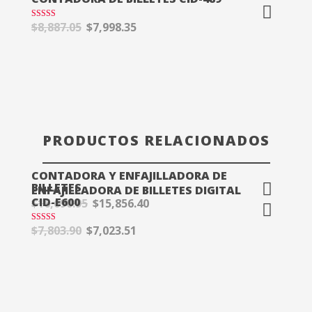
$
8,887.05
$
7,998.35
Valorado en
5.00
de 5
¡OFERTA!
PRODUCTOS RELACIONADOS
CONTADORA Y ENFAJILLADORA DE
BILLETES
ENFAJILLADORA DE BILLETES DIGITAL
CID-E600
$
16,690.95
$
15,856.40
$
7,803.90
$
7,023.51
Valorado en
¡OFERTA!
5.00
de 5
¡OFERTA!