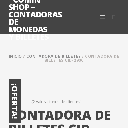
INICIO
/
CONTADORA DE BILLETES
/ CONTADORA DE
BILLETES CID-2900
¡OFERTA!
(
2
valoraciones de clientes)
Valorado
2
CONTADORA DE
5.00
sobre 5
basado en
puntuaciones
de clientes