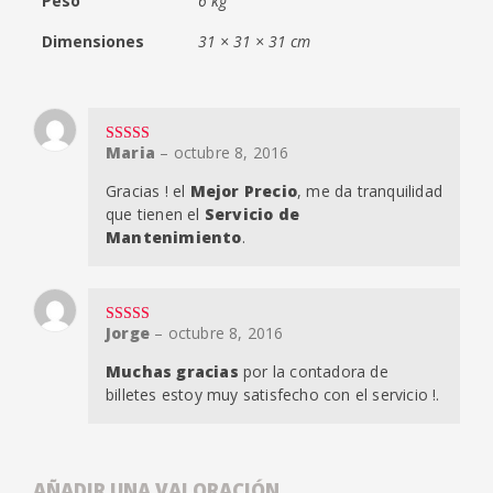
Peso
6 kg
Dimensiones
31 × 31 × 31 cm
Maria
–
octubre 8, 2016
Valorado en
5
de 5
Gracias ! el
Mejor Precio
, me da tranquilidad
que tienen el
Servicio de
Mantenimiento
.
Jorge
–
octubre 8, 2016
Valorado en
5
de 5
Muchas gracias
por la contadora de
billetes estoy muy satisfecho con el servicio !.
AÑADIR UNA VALORACIÓN