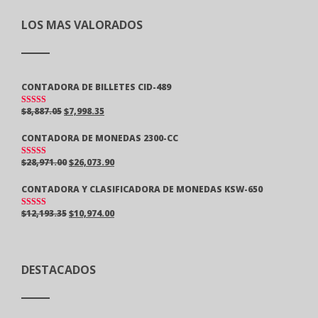
LOS MAS VALORADOS
CONTADORA DE BILLETES CID-489
$
8,887.05
$
7,998.35
VALORAD
O EN
5.00
DE 5
CONTADORA DE MONEDAS 2300-CC
$
28,971.00
$
26,073.90
VALORAD
O EN
5.00
DE 5
CONTADORA Y CLASIFICADORA DE MONEDAS KSW-650
$
12,193.35
$
10,974.00
VALORAD
O EN
5.00
DE 5
DESTACADOS