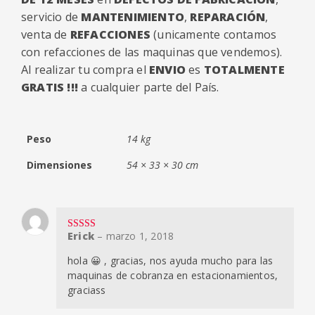
servicio de
MANTENIMIENTO
,
REPARACIÓN
,
venta de
REFACCIONES
(unicamente contamos
con refacciones de las maquinas que vendemos).
Al realizar tu compra el
ENVIO
es
TOTALMENTE
GRATIS !!!
a cualquier parte del País.
Peso
14 kg
Dimensiones
54 × 33 × 30 cm
Erick
–
marzo 1, 2018
Valorado en
5
de 5
hola 😀 , gracias, nos ayuda mucho para las
maquinas de cobranza en estacionamientos,
graciass