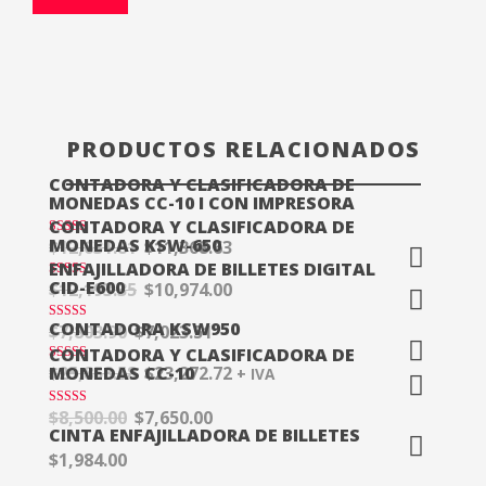
PRODUCTOS RELACIONADOS
CONTADORA Y CLASIFICADORA DE
MONEDAS CC-10 I CON IMPRESORA
CONTADORA Y CLASIFICADORA DE
MONEDAS KSW-650
$
12,631.81
$
11,368.63
Valorado en
5.00
ENFAJILLADORA DE BILLETES DIGITAL
de 5
CID-E600
$
12,193.35
$
10,974.00
Valorado en
¡OFERTA!
5.00
de 5
CONTADORA KSW950
$
7,803.90
$
7,023.51
Valorado en
¡OFERTA!
5.00
CONTADORA Y CLASIFICADORA DE
de 5
MONEDAS CC-10
$
25,858.58
$
23,272.72
Valorado en
+ IVA
¡OFERTA!
5.00
de 5
$
8,500.00
$
7,650.00
Valorado en
¡OFERTA!
4.92
CINTA ENFAJILLADORA DE BILLETES
de 5
$
1,984.00