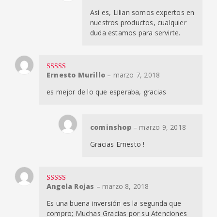
Así es, Lilian somos expertos en
nuestros productos, cualquier
duda estamos para servirte.
Ernesto Murillo
–
marzo 7, 2018
Valorado en
5
de 5
es mejor de lo que esperaba, gracias
cominshop
–
marzo 9, 2018
Gracias Ernesto !
Angela Rojas
–
marzo 8, 2018
Valorado en
5
de 5
Es una buena inversión es la segunda que
compro; Muchas Gracias por su Atenciones