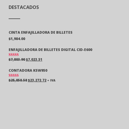
DESTACADOS
CINTA ENFAJILLADORA DE BILLETES
$
1,984.00
ENFAJILLADORA DE BILLETES DIGITAL CID-E600
$
7,803.90
$
7,023.51
VALORAD
O EN
5.00
DE 5
CONTADORA KSW950
$
25,858.58
$
23,272.72
+ IVA
VALORAD
O EN
5.00
DE 5