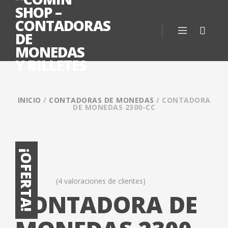
INICIO
/
CONTADORAS DE MONEDAS
/ CONTADORA
DE MONEDAS 2300-CC
¡OFERTA!
(
4
valoraciones de clientes)
Valorado
4
CONTADORA DE
5.00
sobre 5
basado en
puntuaciones
de clientes