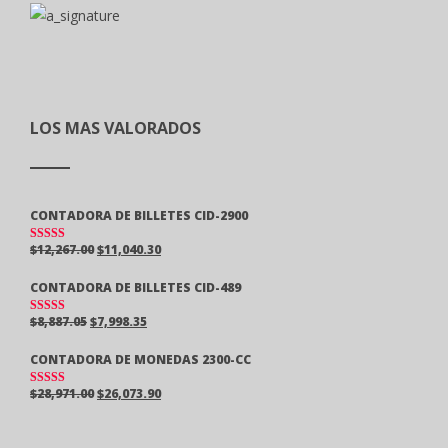
LOS MAS VALORADOS
CONTADORA DE BILLETES CID-2900
$
12,267.00
$
11,040.30
VALORAD
O EN
5.00
DE 5
CONTADORA DE BILLETES CID-489
$
8,887.05
$
7,998.35
VALORAD
O EN
5.00
DE 5
CONTADORA DE MONEDAS 2300-CC
$
28,971.00
$
26,073.90
VALORAD
O EN
5.00
DE 5