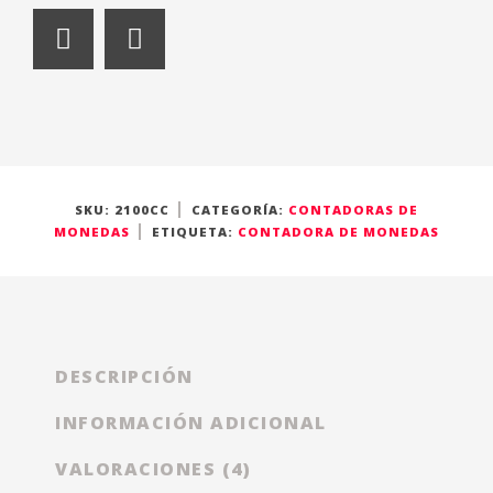
a
n
t
i
t
y
SKU:
2100CC
CATEGORÍA:
CONTADORAS DE
MONEDAS
ETIQUETA:
CONTADORA DE MONEDAS
DESCRIPCIÓN
INFORMACIÓN ADICIONAL
VALORACIONES (4)