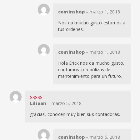
cominshop
–
marzo 1, 2018
Nos da mucho gusto estamos a
tus ordenes.
cominshop
–
marzo 1, 2018
Hola Erick nos da mucho gusto,
contamos con pólizas de
mantenimiento para un futuro.
Liliaan
–
marzo 5, 2018
Valorado en
5
de 5
gracias, conocen muy bien sus contadoras.
cominshop
–
marzo 5, 2018