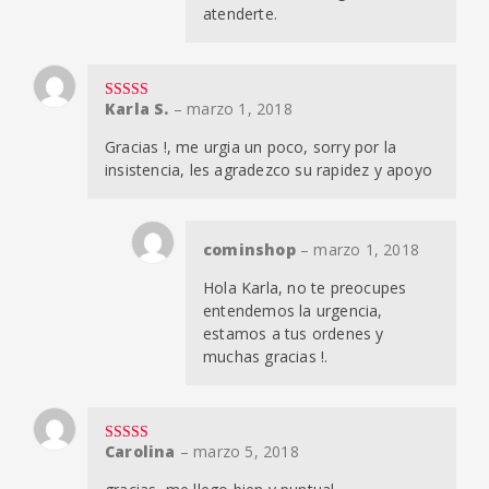
atenderte.
Karla S.
–
marzo 1, 2018
Valorado en
5
de 5
Gracias !, me urgia un poco, sorry por la
insistencia, les agradezco su rapidez y apoyo
cominshop
–
marzo 1, 2018
Hola Karla, no te preocupes
entendemos la urgencia,
estamos a tus ordenes y
muchas gracias !.
Carolina
–
marzo 5, 2018
Valorado en
5
de 5