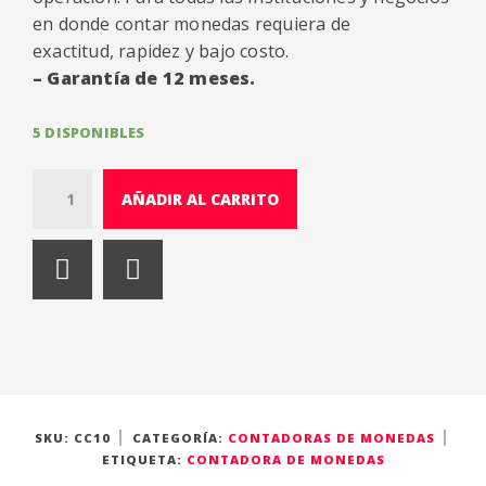
en donde contar monedas requiera de
exactitud, rapidez y bajo costo.
– Garantía de 12 meses.
5 DISPONIBLES
Q
AÑADIR AL CARRITO
u
a
n
t
i
t
y
SKU:
CC10
CATEGORÍA:
CONTADORAS DE MONEDAS
ETIQUETA:
CONTADORA DE MONEDAS