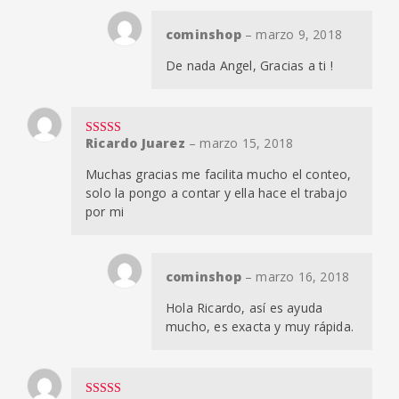
cominshop
–
marzo 9, 2018
De nada Angel, Gracias a ti !
Ricardo Juarez
–
marzo 15, 2018
Valorado en
5
de 5
Muchas gracias me facilita mucho el conteo,
solo la pongo a contar y ella hace el trabajo
por mi
cominshop
–
marzo 16, 2018
Hola Ricardo, así es ayuda
mucho, es exacta y muy rápida.