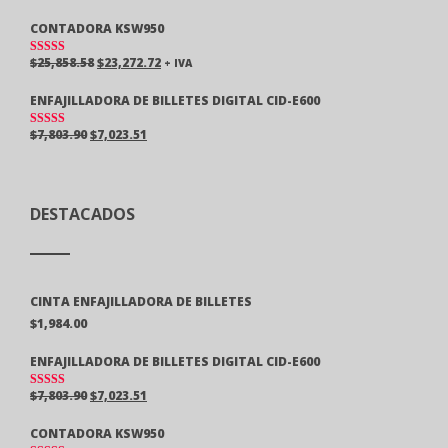
O EN
5.00
DE 5
CONTADORA KSW950
$
25,858.58
$
23,272.72
+ IVA
VALORAD
O EN
5.00
DE 5
ENFAJILLADORA DE BILLETES DIGITAL CID-E600
$
7,803.90
$
7,023.51
VALORAD
O EN
5.00
DE 5
DESTACADOS
CINTA ENFAJILLADORA DE BILLETES
$
1,984.00
ENFAJILLADORA DE BILLETES DIGITAL CID-E600
$
7,803.90
$
7,023.51
VALORAD
O EN
5.00
DE 5
CONTADORA KSW950