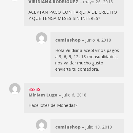
VIRIDIANA RODRIGUEZ
–
mayo 26, 2018
Valorado
en
4
de 5
ACEPTAN PAGO CON TARJETA DE CREDITO
Y QUE TENGA MESES SIN INTERES?
cominshop
–
junio 4, 2018
Hola Viridiana aceptamos pagos
a 3, 6, 9, 12, 18 mensualidades,
nos va dar mucho gusto
enviarte tu contadora.
Miriam Lugo
–
julio 6, 2018
Valorado en
5
de 5
Hace lotes de Monedas?
cominshop
–
julio 10, 2018