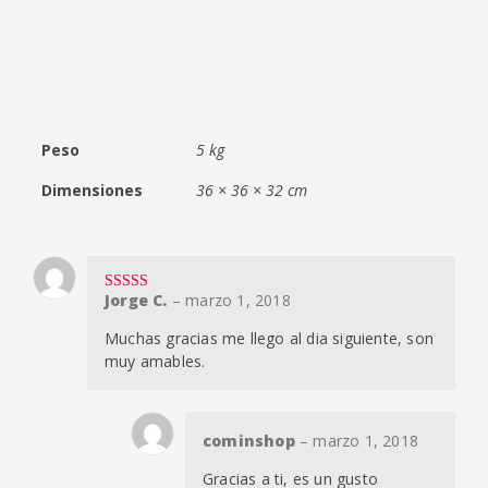
Peso
5 kg
Dimensiones
36 × 36 × 32 cm
Jorge C.
–
marzo 1, 2018
Valorado en
5
de 5
Muchas gracias me llego al dia siguiente, son
muy amables.
cominshop
–
marzo 1, 2018
Gracias a ti, es un gusto