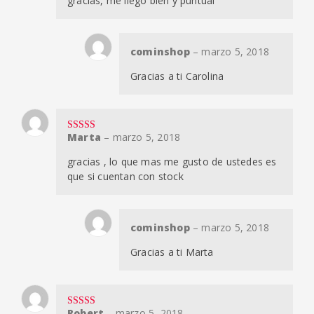
gracias, me llego bien y puntual
cominshop
–
marzo 5, 2018
Gracias a ti Carolina
Marta
–
marzo 5, 2018
Valorado en
5
de 5
gracias , lo que mas me gusto de ustedes es
que si cuentan con stock
cominshop
–
marzo 5, 2018
Gracias a ti Marta
Robert
–
marzo 5, 2018