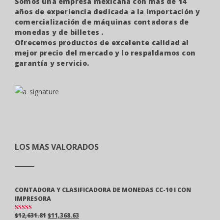
Somos una empresa mexicana con más de 14
años de experiencia dedicada a la importación y
comercialización de máquinas contadoras de
monedas y de billetes .
Ofrecemos productos de excelente calidad al
mejor precio del mercado y lo respaldamos con
garantía y servicio.
LOS MAS VALORADOS
CONTADORA Y CLASIFICADORA DE MONEDAS CC-10 I CON
IMPRESORA
$
12,631.81
$
11,368.63
VALORAD