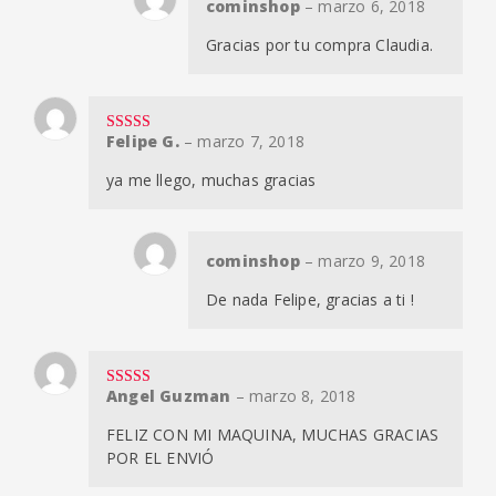
cominshop
–
marzo 6, 2018
Gracias por tu compra Claudia.
Felipe G.
–
marzo 7, 2018
Valorado en
5
de 5
ya me llego, muchas gracias
cominshop
–
marzo 9, 2018
De nada Felipe, gracias a ti !
Angel Guzman
–
marzo 8, 2018
Valorado en
5
de 5
FELIZ CON MI MAQUINA, MUCHAS GRACIAS
POR EL ENVIÓ