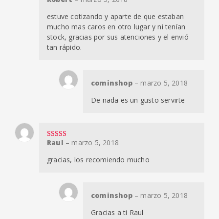
Valorado en
5
de 5
estuve cotizando y aparte de que estaban
mucho mas caros en otro lugar y ni tenían
stock, gracias por sus atenciones y el envió
tan rápido.
cominshop
–
marzo 5, 2018
De nada es un gusto servirte
Raul
–
marzo 5, 2018
Valorado en
5
de 5
gracias, los recomiendo mucho
cominshop
–
marzo 5, 2018
Gracias a ti Raul