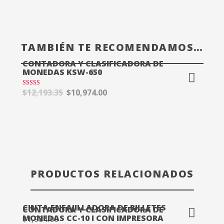
TAMBIÉN TE RECOMENDAMOS…
CONTADORA Y CLASIFICADORA DE
MONEDAS KSW-650
$
12,193.35
$
10,974.00
Valorado en
5.00
de 5
¡OFERTA!
PRODUCTOS RELACIONADOS
CINTA ENFAJILLADORA DE BILLETES
CONTADORA Y CLASIFICADORA DE
MONEDAS CC-10 I CON IMPRESORA
$
1,984.00