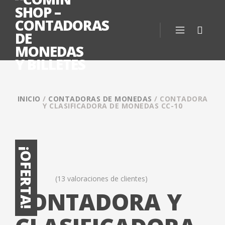
INICIO
/
CONTADORAS DE MONEDAS
/ CONTADORA
Y CLASIFICADORA DE MONEDAS CC-10
¡OFERTA!
(
13
valoraciones de clientes)
Valorado
13
CONTADORA Y
4.92
sobre 5
basado en
puntuaciones
de clientes