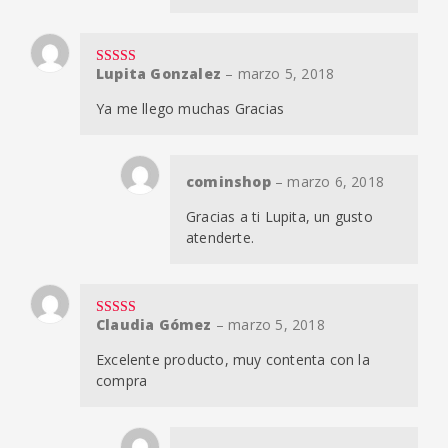
Lupita Gonzalez
–
marzo 5, 2018
Valorado en
5
de 5
Ya me llego muchas Gracias
cominshop
–
marzo 6, 2018
Gracias a ti Lupita, un gusto
atenderte.
Claudia Gómez
–
marzo 5, 2018
Valorado en
5
de 5
Excelente producto, muy contenta con la
compra